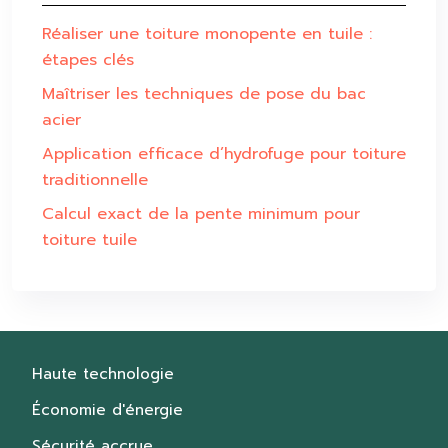
Réaliser une toiture monopente en tuile :
étapes clés
Maîtriser les techniques de pose du bac
acier
Application efficace d’hydrofuge pour toiture
traditionnelle
Calcul exact de la pente minimum pour
toiture tuile
Haute technologie
Économie d'énergie
Sécurité accrue