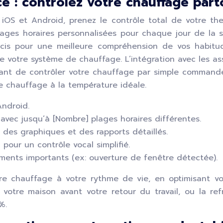
ce : contrôlez votre chauffage par
r iOS et Android, prenez le contrôle total de votre th
ges horaires personnalisées pour chaque jour de la s
récis pour une meilleure compréhension de vos habitu
e votre système de chauffage. L’intégration avec les 
ant de contrôler votre chauffage par simple commande 
le chauffage à la température idéale.
Android.
avec jusqu’à [Nombre] plages horaires différentes.
des graphiques et des rapports détaillés.
our un contrôle vocal simplifié.
ments importants (ex: ouverture de fenêtre détectée).
tre chauffage à votre rythme de vie, en optimisant v
r votre maison avant votre retour du travail, ou la r
%.