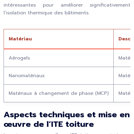
intéressantes pour améliorer significativement
l’isolation thermique des bâtiments.
Matériau
Descr
Aérogels
Matéri
Nanomatériaux
Matéri
Matériaux à changement de phase (MCP)
Matéri
Aspects techniques et mise en
œuvre de l’ITE toiture