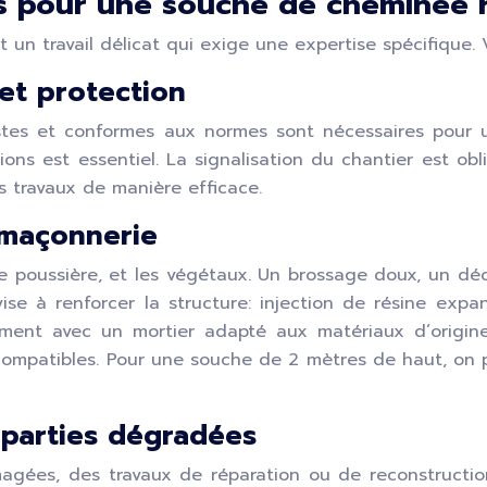
és pour une souche de cheminée 
n travail délicat qui exige une expertise spécifique. Vo
 et protection
stes et conformes aux normes sont nécessaires pour un
s est essentiel. La signalisation du chantier est obli
s travaux de manière efficace.
 maçonnerie
de poussière, et les végétaux. Un brossage doux, un dé
vise à renforcer la structure: injection de résine expan
iement avec un mortier adapté aux matériaux d’orig
s compatibles. Pour une souche de 2 mètres de haut, o
 parties dégradées
ées, des travaux de réparation ou de reconstruction 