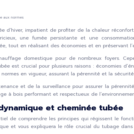
ge aux normes
ée d’hiver, impatient de profiter de la chaleur réconf
pricieux, une fumée persistante et une consommatio
e, tout en réalisant des économies et en préservant l
auffage domestique pour de nombreux foyers. Cepend
bée est crucial pour plusieurs raisons : économies d’éne
ormes en vigueur, assurant la pérennité et la sécurité 
ance et de la surveillance pour assurer la pérennité 
fage à bois performant et respectueux de l’environnemen
odynamique et cheminée tubée
ntiel de comprendre les principes qui régissent le fon
ue et vous expliquera le rôle crucial du tubage dans