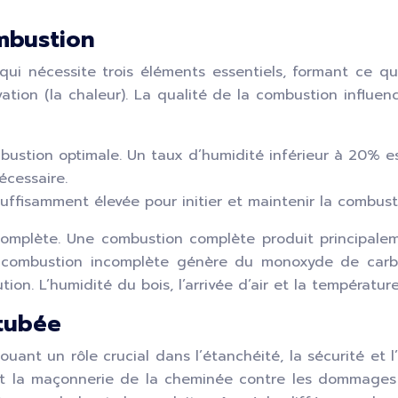
mbustion
i nécessite trois éléments essentiels, formant ce que 
ivation (la chaleur). La qualité de la combustion influ
mbustion optimale. Un taux d’humidité inférieur à 20% 
écessaire.
uffisamment élevée pour initier et maintenir la combust
ncomplète. Une combustion complète produit principale
 combustion incomplète génère du monoxyde de carbon
on. L’humidité du bois, l’arrivée d’air et la températur
tubée
ant un rôle crucial dans l’étanchéité, la sécurité et l
nt la maçonnerie de la cheminée contre les dommages 