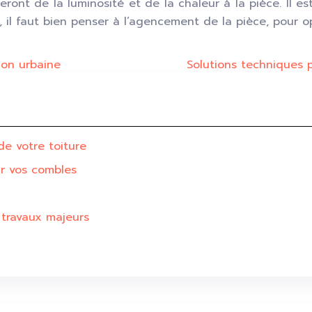
teront de la lumi
nos
ité et de la chaleur à la pièce. Il e
, il faut bien penser à l’agencement de la pièce, pour op
ion urbaine
Solutions techniques 
de votre toiture
ur vos combles
 travaux majeurs