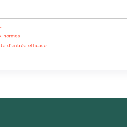
C
x normes
rte d’entrée efficace